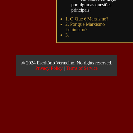
por algumas questões
principais:
1.
O Que é Marxismo?
2. Por que Marxismo-
Leninismo?
3.
☭ 2024 Escritório Vermelho. No rights reserved.
Privacy Policy
|
Terms of Service